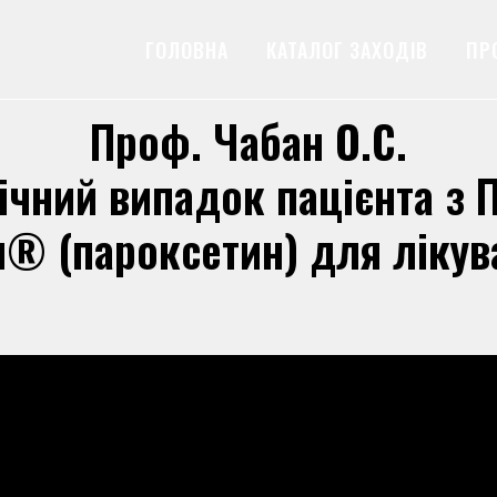
ГОЛОВНА
КАТАЛОГ ЗАХОДІВ
ПР
Проф. Чабан О.С.
ічний випадок пацієнта з 
® (пароксетин) для лікув