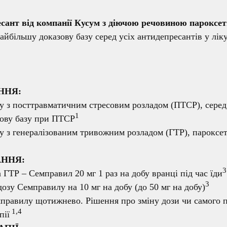
сант від компанії Кусум з діючою речовиною пароксет
йбільшу доказову базу серед усіх антидепресантів у лі
ННЯ:
у з посттравматичним стресовим розладом (ПТСР), серед
1
зову базу при ПТСР
у з генералізованим тривожним розладом (ГТР), пароксет
АННЯ:
3
ГТР – Семправил 20 мг 1 раз на добу вранці під час їди
3
дозу Семправилу на 10 мг на добу (до 50 мг на добу)
правилу щотижнево. Рішення про зміну дози чи самого 
1,4
пії