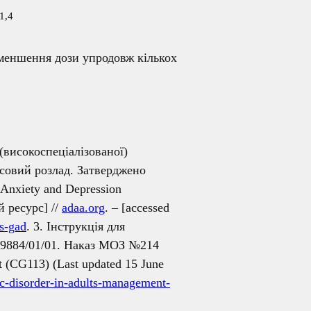
1,4
меншення дози упродовж кількох
(високоспеціалізованої)
есовий розлад. Затверджено
Anxiety and Depression
й ресурс] //
adaa.org
. – [accessed
es-gad
. 3. Інструкція для
19884/01/01. Наказ МОЗ №214
nt (CG113) (Last updated 15 June
ic-disorder-in-adults-management-