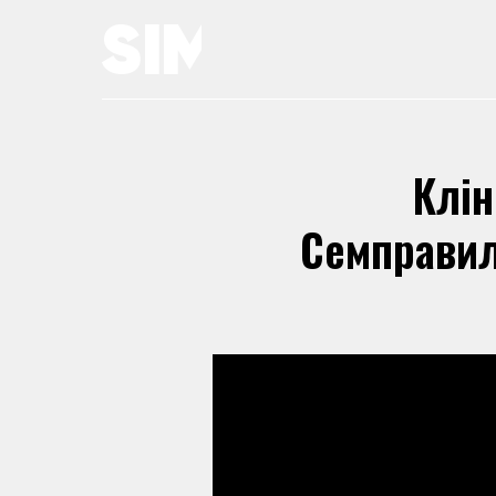
Клін
Семправил