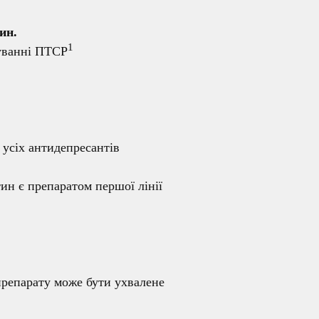
ин.
1
куванні ПТСР
 усіх антидепресантів
ин є препаратом першої лінії
препарату може бути ухвалене