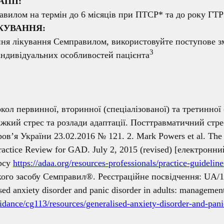
ПІЇ:
авилом на термін до 6 місяців при ПТСР* та до року ГТР
КУВАННЯ:
ння лікування Семправилом, використовуйте поступове з
3
 індивідуальних особливостей пацієнта
кол первинної, вторинної (спеціалізованої) та третинної 
ажкий стрес та розлади адаптації. Посттравматичний стр
в’я України 23.02.2016 № 121. 2. Mark Powers et al. The 
Practice Review for GAD. July 2, 2015 (revised) [електронни
урсу
https://adaa.org/resources-professionals/practice-guidelin
кого засобу Семправил®. Реєстраційне посвідчення: UA/
sed anxiety disorder and panic disorder in adults: manageme
idance/cg113/resources/generalised-anxiety-disorder-and-pan