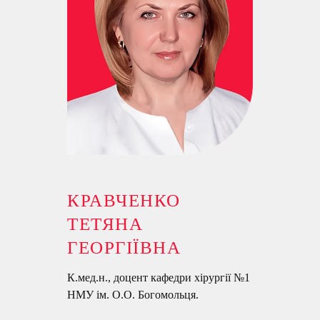
КРАВЧЕНКО
ТЕТЯНА
ГЕОРГІЇВНА
К.мед.н., доцент кафедри хірургії №1
НМУ ім. О.О. Богомольця.