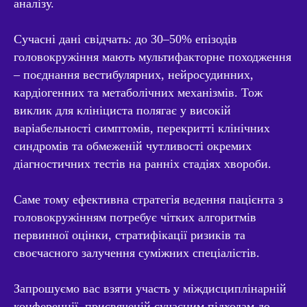
аналізу.
Сучасні дані свідчать: до 30–50% епізодів
головокружіння мають мультифакторне походження
– поєднання вестибулярних, нейросудинних,
кардіогенних та метаболічних механізмів. Тож
виклик для клініциста полягає у високій
варіабельності симптомів, перекритті клінічних
синдромів та обмеженій чутливості окремих
діагностичних тестів на ранніх стадіях хвороби.
Саме тому ефективна стратегія ведення пацієнта з
головокружінням потребує чітких алгоритмів
первинної оцінки, стратифікації ризиків та
своєчасного залучення суміжних спеціалістів.
Запрошуємо вас взяти участь у міждисциплінарній
конференції, присвяченій сучасним підходам до