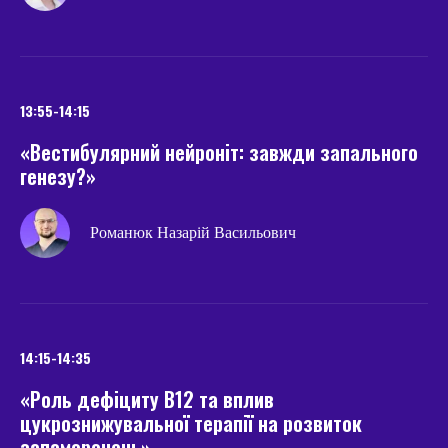
13:55-14:15
«Вестибулярний нейроніт: завжди запального
генезу?»
Романюк Назарій Васильович
14:15-14:35
«Роль дефіциту В12 та вплив
цукрознижувальної терапії на розвиток
запаморочень»