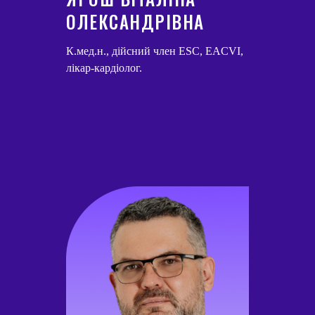
ОЛЕКСАНДРІВНА
К.мед.н., дійсний член ESC, EACVI,
лікар-кардіолог.