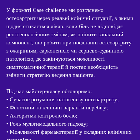
У форматі Case challenge ми розглянемо
остеоартрит через реальні клінічні ситуації, з якими
щодня стикається лікар: коли біль не відповідає
рентгенологічним змінам, як оцінити запальний
компонент, що робити при поєднанні остеоартриту
з ожирінням, саркопенією чи серцево-судинною
патологією, де закінчуються можливості
симптоматичної терапії й постає необхідність
змінити стратегію ведення пацієнта.
Під час майстер-класу обговоримо:
• Сучасне розуміння патогенезу остеоартриту;
• Фенотипи та клінічні варіанти перебігу;
• Алгоритми контролю болю;
• Роль мультимодального підходу;
• Можливості фармакотерапії у складних клінічних